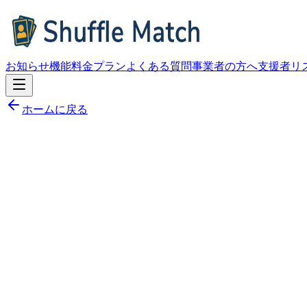
お知らせ
機能
料金プラン
よくある質問
事業者の方へ
支援者リ
ホームに戻る
カテゴリー
すべて (
6
)
📢
お知らせ
(
3
)
🆕
アップデート
(
3
)
🔧
メンテナンス
(
0
)
2026.05.01
🆕
アップデート
注目