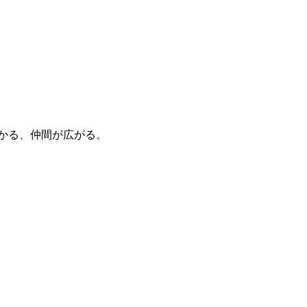
式リリースしました！iOS・Android両対応です。
かる、仲間が広がる。